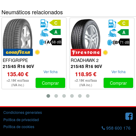
Neumáticos relacionados
C
C
A
A
68 dB
71 dB
ROADHAWK 2
EFFIGRIPPE
215/45 R16 90V
215/45 R16 90V
Ver ficha
Ver ficha
118.95 €
135.40 €
+2.18€ ecoTasa
+2.18€ ecoTasa
Comprar
Comprar
(IVA inc.)
(IVA inc.)
Condiciones generales
Política de privacidad
Política de cookies
958 600 176