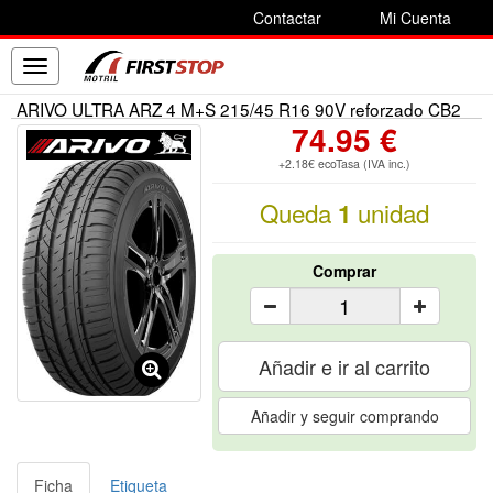
Contactar
Mi Cuenta
Toggle
navigation
ARIVO ULTRA ARZ 4 M+S 215/45 R16 90V reforzado CB2
74.95 €
+2.18€ ecoTasa (IVA inc.)
Queda
unidad
1
Comprar
Añadir e ir al carrito
Añadir y seguir comprando
Ficha
Etiqueta