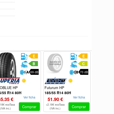
E
E
B
C
69 dB
70 dB
209
OBLUE HP
Futurum HP
185/55 R14
5/55 R14 80H
185/55 R14 80H
Ver ficha
Ver ficha
69.70 €
65.35 €
51.90 €
+2.18€ ecoTas
.18€ ecoTasa
+2.18€ ecoTasa
Comprar
Comprar
(IVA inc.)
(IVA inc.)
(IVA inc.)