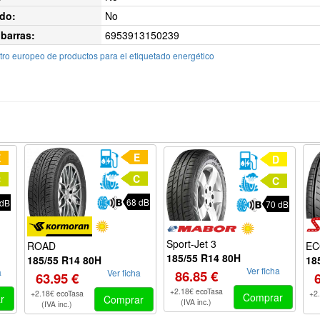
do:
No
barras:
6953913150239
ro europeo de productos para el etiquetado energético
E
E
D
C
C
C
68 dB
 dB
70 dB
Sport-Jet 3
EC
ROAD
185/55 R14 80H
18
185/55 R14 80H
Ver ficha
a
86.85 €
Ver ficha
63.95 €
+2.18€ ecoTasa
+2
+2.18€ ecoTasa
Comprar
r
Comprar
(IVA inc.)
(IVA inc.)