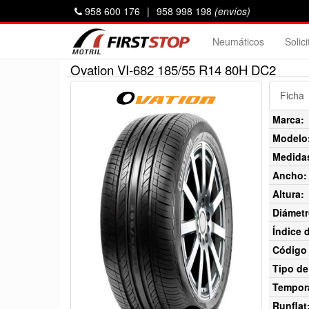
958 600 176
|
958 998 198
(envíos)
Neumáticos
Solic
Ovation VI-682 185/55 R14 80H DC2
Ficha
Marca:
Modelo
Medida
Ancho:
Altura:
Diámetr
Índice 
Código 
Tipo de
Tempor
Runflat