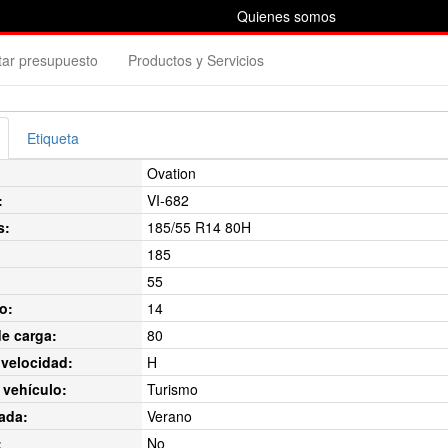
Quienes somos
itar presupuesto
Productos y Servicios
Etiqueta
Ovation
:
VI-682
s:
185/55 R14 80H
185
55
o:
14
de carga:
80
velocidad:
H
 vehículo:
Turismo
ada:
Verano
:
No