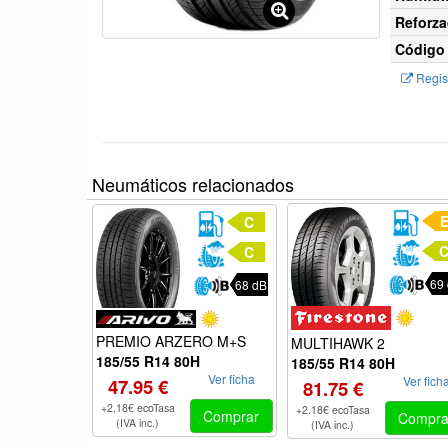
Reforza
Código 
Regist
Neumáticos relacionados
C
C
69
68 dB
PREMIO ARZERO M+S
MULTIHAWK 2
185/55 R14 80H
185/55 R14 80H
Ver ficha
Ver fich
47.95 €
81.75 €
+2.18€ ecoTasa
+2.18€ ecoTasa
Comprar
Compra
(IVA inc.)
(IVA inc.)