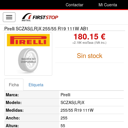
Contactar
Mi Cuenta
Toggle
navigation
Pirelli SCZAS(LR)X 255/55 R19 111W AB1
180.15 €
+2.18€ ecoTasa (IVA inc.)
Sin stock
Ficha
Etiqueta
Marca:
Pirelli
Modelo:
SCZAS(LR)X
Medidas:
255/55 R19 111W
Ancho:
255
Altura:
55