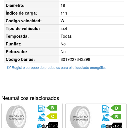
Diámetro:
19
Índice de carga:
111
Código velocidad:
W
Tipo de vehículo:
4x4
Temporada:
Todas
Runflat:
No
Reforzado:
No
Código barras:
8019227343298
Registro europeo de productos para el etiquetado energético
Neumáticos relacionados
B
B
C
B
73 dB
71 dB