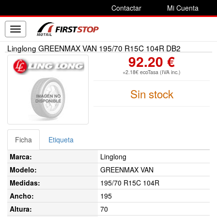
Contactar
Mi Cuenta
Toggle
navigation
Linglong GREENMAX VAN 195/70 R15C 104R DB2
92.20 €
+2.18€ ecoTasa (IVA inc.)
Sin stock
Ficha
Etiqueta
Marca:
Linglong
Modelo:
GREENMAX VAN
Medidas:
195/70 R15C 104R
Ancho:
195
Altura:
70