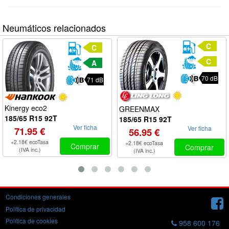
Neumáticos relacionados
C
C
C
A
70 dB
71 dB
Kinergy eco2
GREENMAX
185/65 R15 92T
185/65 R15 92T
Ver ficha
Ver ficha
71.95 €
56.95 €
+2.18€ ecoTasa
+2.18€ ecoTasa
Comprar
Comprar
(IVA inc.)
(IVA inc.)
Condiciones generales
Política de privacidad
Política de cookies
958 600 176