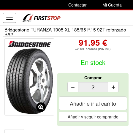
Contactar
Mi Cuenta
Toggle
navigation
Bridgestone TURANZA T005 XL 185/65 R15 92T reforzado
BA2
91.95 €
+2.18€ ecoTasa (IVA inc.)
En stock
Comprar
Añadir e ir al carrito
Añadir y seguir comprando