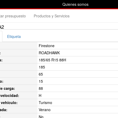
Quienes somos
itar presupuesto
Productos y Servicios
A2
Etiqueta
Firestone
:
ROADHAWK
s:
185/65 R15 88H
185
65
o:
15
de carga:
88
velocidad:
H
 vehículo:
Turismo
ada:
Verano
:
No