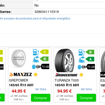
do:
No
barras:
3286341110319
ro europeo de productos para el etiquetado energético
C
B
C
B
A
C
70 dB
70 dB
 dB
GREPOWER
TURANZA T005
ES
185/65 R15 88H
185/65 R15 88H
18
a
Ver ficha
Ver ficha
44.95 €
94.95 €
+2.18€ ecoTasa
+2.18€ ecoTasa
+2
r
Comprar
Comprar
(IVA inc.)
(IVA inc.)