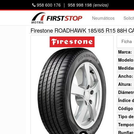
958 600 176
|
958 998 198
(envíos)
Neumáticos
Solic
Firestone ROADHAWK 185/65 R15 88H C
Ficha
Marca:
Modelo
Medida
Ancho:
Altura:
Diámetr
Índice 
Código 
Tipo de
Tempor
Runflat