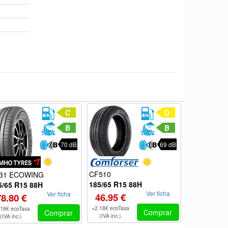
C
D
B
B
70 dB
69 dB
CF510
31 ECOWING
A609
185/65 R15 88H
5/65 R15 88H
185/65 R15
Ver ficha
Ver ficha
46.95 €
78.80 €
49.95 €
+2.18€ ecoTasa
.18€ ecoTasa
+2.18€ ecoTas
Comprar
Comprar
(IVA inc.)
(IVA inc.)
(IVA inc.)