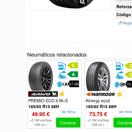
Reforza
Código 
Regist
Neumáticos relacionados
C
A
67 dB
70
Kinergy eco2
PREMIO ECO 6 M+S
185/65 R15 88H
185/65 R15 88H
Ver fich
Ver ficha
73.75 €
49.95 €
+2.18€ ecoTasa
+2.18€ ecoTasa
Compra
Comprar
(IVA inc.)
(IVA inc.)