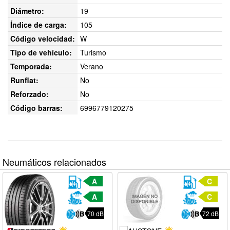
Diámetro:
19
Índice de carga:
105
Código velocidad:
W
Tipo de vehículo:
Turismo
Temporada:
Verano
Runflat:
No
Reforzado:
No
Código barras:
6996779120275
Neumáticos relacionados
A
C
A
C
70 dB
72 dB