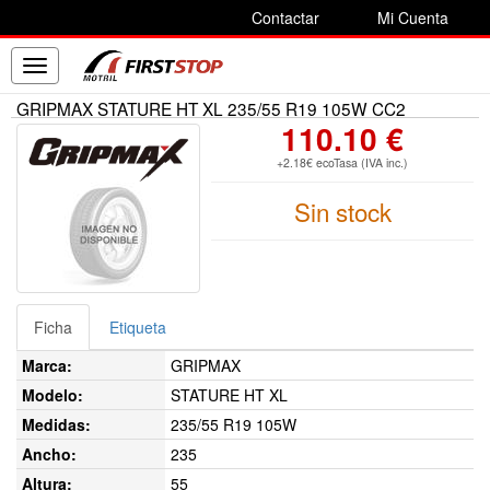
Contactar
Mi Cuenta
Toggle
navigation
GRIPMAX STATURE HT XL 235/55 R19 105W CC2
110.10 €
+2.18€ ecoTasa (IVA inc.)
Sin stock
Ficha
Etiqueta
Marca:
GRIPMAX
Modelo:
STATURE HT XL
Medidas:
235/55 R19 105W
Ancho:
235
Altura:
55