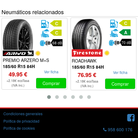
Neumáticos relacionados
C
C
A
C
70 dB
68 dB
PREMIO ARZERO M+S
ROADHAWK
185/60 R15 84H
185/60 R15 84H
Ver ficha
Ver ficha
49.95 €
76.95 €
+2.18€ ecoTasa
+2.18€ ecoTasa
Comprar
Comprar
(IVA inc.)
(IVA inc.)
Condiciones generales
Política de privacidad
Política de cookies
958 600 176