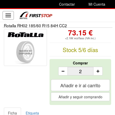
Contactar
Mi Cuenta
Toggle
navigation
Rotalla RH02 185/60 R15 84H CC2
73.15 €
+2.18€ ecoTasa (IVA inc.)
Stock 5/6 días
Comprar
Añadir e ir al carrito
Añadir y seguir comprando
Ficha
Etiqueta