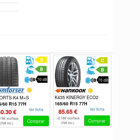
D
C
B
B
70 dB
70 dB
K435 KINERGY ECO2
ORTS-K4 M+S
A609
165/60 R15 77H
5/60 R15 77H
165/60 R15
Ver ficha
Ver ficha
85.65 €
40.30 €
59.90 €
+2.18€ ecoTasa
.18€ ecoTasa
+2.18€ ecoTas
Comprar
Comprar
(IVA inc.)
(IVA inc.)
(IVA inc.)