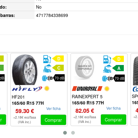
do:
No
barras:
4717784338699
C
D
D
B
C
A
 dB
70 dB
70 dB
SP
RAINEXPERT 5
HF201
16
165/60 R15 77H
165/60 R15 77H
a
Ver ficha
Ver ficha
82.05 €
59.30 €
+2
+2.18€ ecoTasa
+2.18€ ecoTasa
r
Comprar
Comprar
(IVA inc.)
(IVA inc.)