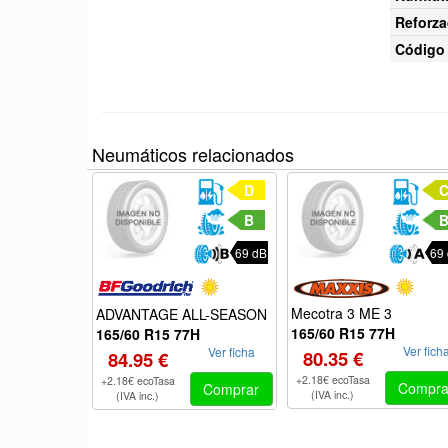
Reforza
Código 
Neumáticos relacionados
D
B
69 dB
69
Mecotra 3 ME 3
ADVANTAGE ALL-SEASON
165/60 R15 77H
165/60 R15 77H
Ver fich
Ver ficha
80.35 €
84.95 €
+2.18€ ecoTasa
+2.18€ ecoTasa
Compra
Comprar
(IVA inc.)
(IVA inc.)