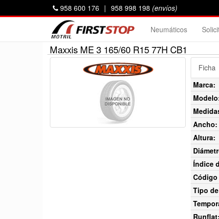
958 600 176
|
958 998 198
(envíos)
Neumáticos
Solic
Maxxis ME 3 165/60 R15 77H CB1
Ficha
Marca:
Modelo
Medida
Ancho:
Altura:
Diámetr
Índice 
Código 
Tipo de
Tempor
Runflat