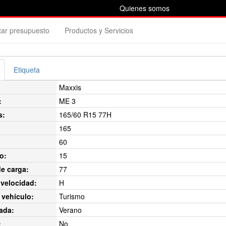
Quienes somos
itar presupuesto
Productos y Servicios
Etiqueta
Maxxis
:
ME 3
s:
165/60 R15 77H
165
60
o:
15
de carga:
77
velocidad:
H
 vehículo:
Turismo
ada:
Verano
:
No