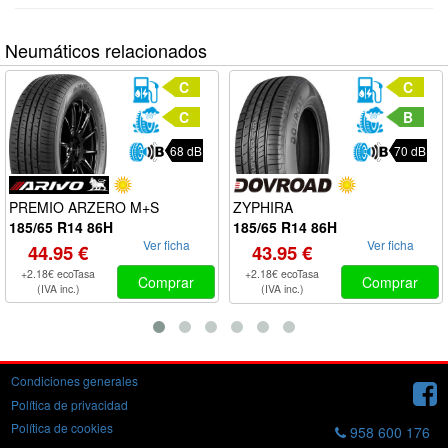
Neumáticos relacionados
C
C
C
B
68 dB
70 dB
PREMIO ARZERO M+S
ZYPHIRA
185/65 R14 86H
185/65 R14 86H
Ver ficha
Ver ficha
44.95 €
43.95 €
+2.18€ ecoTasa
+2.18€ ecoTasa
Comprar
Comprar
(IVA inc.)
(IVA inc.)
Condiciones generales
Política de privacidad
Política de cookies
958 600 176