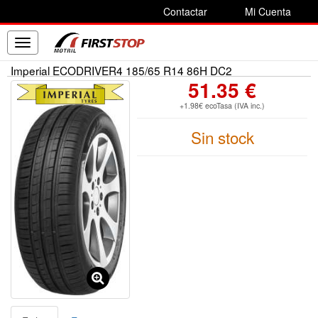
Contactar
Mi Cuenta
Toggle
navigation
Imperial ECODRIVER4 185/65 R14 86H DC2
51.35 €
+1.98€ ecoTasa (IVA inc.)
Sin stock