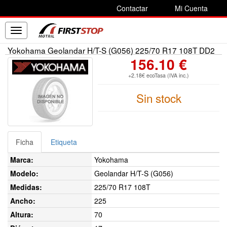
Contactar
Mi Cuenta
Toggle
navigation
Yokohama Geolandar H/T-S (G056) 225/70 R17 108T DD2
156.10 €
+2.18€ ecoTasa (IVA inc.)
Sin stock
Ficha
Etiqueta
Marca:
Yokohama
Modelo:
Geolandar H/T-S (G056)
Medidas:
225/70 R17 108T
Ancho:
225
Altura:
70