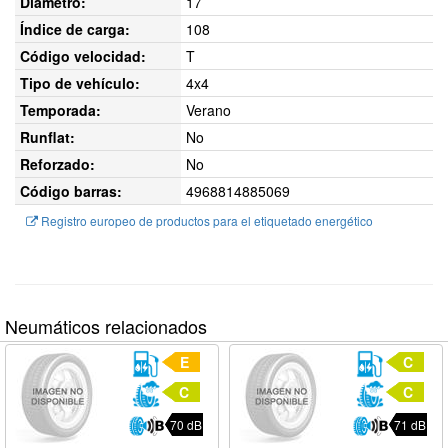
Diámetro:
17
Índice de carga:
108
Código velocidad:
T
Tipo de vehículo:
4x4
Temporada:
Verano
Runflat:
No
Reforzado:
No
Código barras:
4968814885069
Registro europeo de productos para el etiquetado energético
Neumáticos relacionados
E
C
C
C
70 dB
71 dB