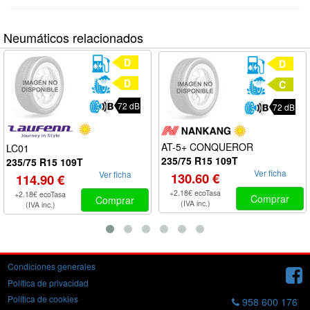
Neumáticos relacionados
D
D
D
C
72 dB
72 dB
AT-5+ CONQUEROR
LC01
235/75 R15 109T
235/75 R15 109T
Ver ficha
Ver ficha
130.60 €
114.90 €
+2.18€ ecoTasa
+2.18€ ecoTasa
Comprar
Comprar
(IVA inc.)
(IVA inc.)
Condiciones generales
Política de privacidad
Política de cookies
958 600 176