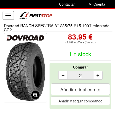
Contactar
Mi Cuenta
Toggle
navigation
Dovroad RANCH SPECTRA AT 235/75 R15 109T reforzado
CC2
83.95 €
+2.18€ ecoTasa (IVA inc.)
En stock
Comprar
Añadir e ir al carrito
Añadir y seguir comprando