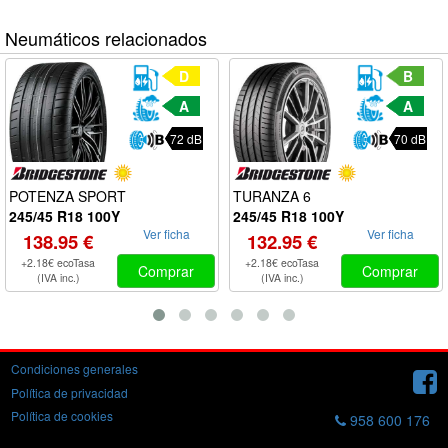
Neumáticos relacionados
D
B
A
A
72 dB
70 dB
POTENZA SPORT
TURANZA 6
245/45 R18 100Y
245/45 R18 100Y
Ver ficha
Ver ficha
138.95 €
132.95 €
+2.18€ ecoTasa
+2.18€ ecoTasa
Comprar
Comprar
(IVA inc.)
(IVA inc.)
Condiciones generales
Política de privacidad
Política de cookies
958 600 176