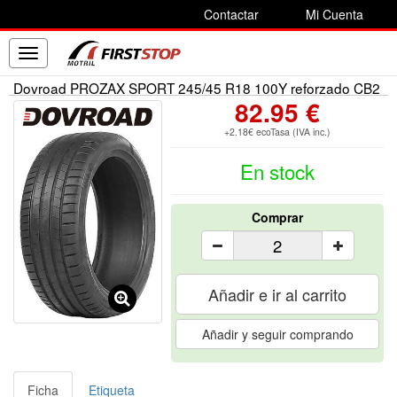
Contactar
Mi Cuenta
Toggle
navigation
Dovroad PROZAX SPORT 245/45 R18 100Y reforzado CB2
82.95 €
+2.18€ ecoTasa (IVA inc.)
En stock
Comprar
Añadir e ir al carrito
Añadir y seguir comprando
Ficha
Etiqueta