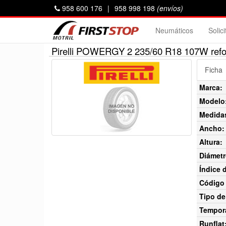
958 600 176
|
958 998 198
(envíos)
Neumáticos
Solic
Pirelli POWERGY 2 235/60 R18 107W ref
Ficha
Marca:
Modelo
Medida
Ancho:
Altura:
Diámetr
Índice 
Código 
Tipo de
Tempor
Runflat