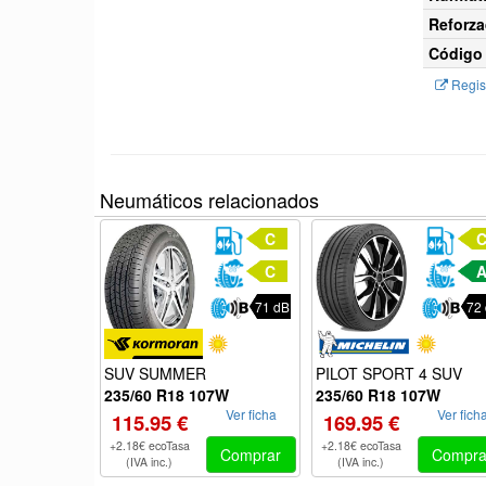
Reforza
Código 
Regist
Neumáticos relacionados
C
C
71 dB
72
SUV SUMMER
PILOT SPORT 4 SUV
235/60 R18 107W
235/60 R18 107W
Ver ficha
Ver fich
115.95 €
169.95 €
+2.18€ ecoTasa
+2.18€ ecoTasa
Comprar
Compra
(IVA inc.)
(IVA inc.)