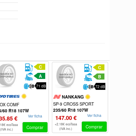
C
C
A
B
71 dB
72 dB
ECOPLUS 
SP-9 CROSS SPORT
OX COMF
235/60 R18
235/60 R18 107W
5/60 R18 107W
Ver ficha
Ver ficha
113.80 €
147.00 €
35.85 €
+2.18€ ecoTas
+2.18€ ecoTasa
.18€ ecoTasa
Comprar
Comprar
(IVA inc.)
(IVA inc.)
(IVA inc.)