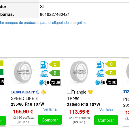
do:
Sí
barras:
8019227460421
ro europeo de productos para el etiquetado energético
C
C
C
A
C
B
 dB
72 dB
72 dB
SPEED-LIFE 3
TR259
PR
235/60 R18 107W
235/60 R18 107W
23
Ver ficha
Ver ficha
155.90 €
a
113.55 €
1
+2.18€ ecoTasa
+2.18€ ecoTasa
+2
Comprar
Comprar
r
(IVA inc.)
(IVA inc.)