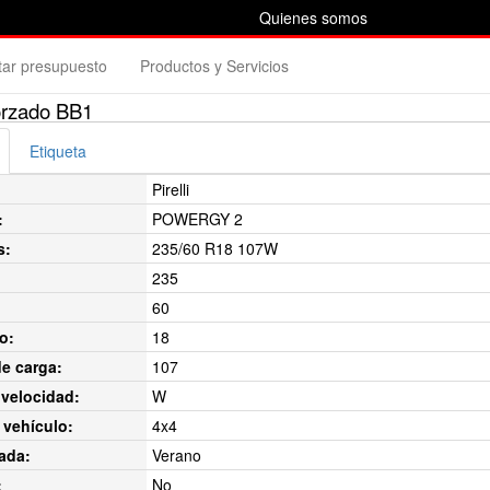
Quienes somos
itar presupuesto
Productos y Servicios
orzado BB1
Etiqueta
Pirelli
:
POWERGY 2
s:
235/60 R18 107W
235
60
o:
18
de carga:
107
velocidad:
W
 vehículo:
4x4
ada:
Verano
:
No