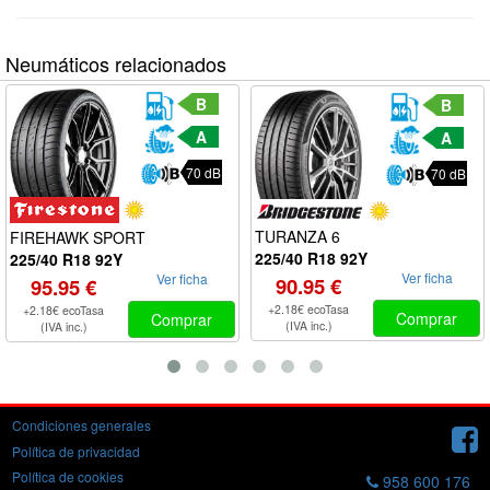
Neumáticos relacionados
B
B
A
A
70 dB
70 dB
TURANZA 6
FIREHAWK SPORT
225/40 R18 92Y
225/40 R18 92Y
Ver ficha
Ver ficha
90.95 €
95.95 €
+2.18€ ecoTasa
+2.18€ ecoTasa
Comprar
Comprar
(IVA inc.)
(IVA inc.)
Condiciones generales
Política de privacidad
Política de cookies
958 600 176