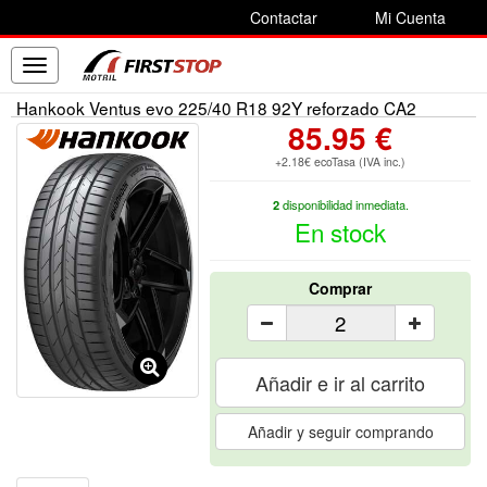
Contactar
Mi Cuenta
Toggle
navigation
Hankook Ventus evo 225/40 R18 92Y reforzado CA2
85.95 €
+2.18€ ecoTasa (IVA inc.)
2
disponibilidad inmediata.
En stock
Comprar
Añadir e ir al carrito
Añadir y seguir comprando