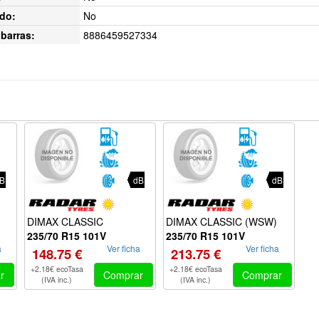
do:
No
barras:
8886459527334
B
dB
dB
DIMAX CLASSIC
DIMAX CLASSIC (WSW)
235/70 R15 101V
235/70 R15 101V
a
Ver ficha
Ver ficha
148.75 €
213.75 €
+2.18€ ecoTasa
+2.18€ ecoTasa
r
Comprar
Comprar
(IVA inc.)
(IVA inc.)