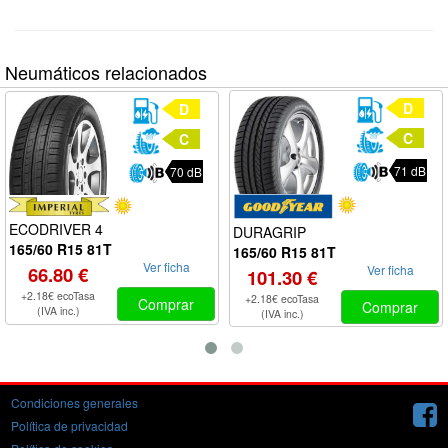
Neumáticos relacionados
D
D
C
C
71 dB
70 dB
ECODRIVER 4
DURAGRIP
165/60 R15 81T
165/60 R15 81T
Ver ficha
Ver ficha
66.80 €
101.30 €
+2.18€ ecoTasa
+2.18€ ecoTasa
Comprar
Comprar
(IVA inc.)
(IVA inc.)
Condiciones generales
Política de privacidad