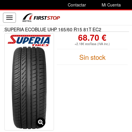
Contactar
Mi Cuenta
Toggle
navigation
SUPERIA ECOBLUE UHP 165/60 R15 81T EC2
68.70 €
+2.18€ ecoTasa (IVA inc.)
Sin stock