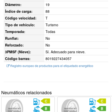
Diámetro:
19
Índice de carga:
88
Código velocidad:
T
Tipo de vehículo:
Turismo
Temporada:
Todas
Runflat:
No
Reforzado:
No
3PMSF (Nieve):
Sí. Adecuado para nieve.
Código barras:
8019227434057
Registro europeo de productos para el etiquetado energético
Neumáticos relacionados
C
C
B
B