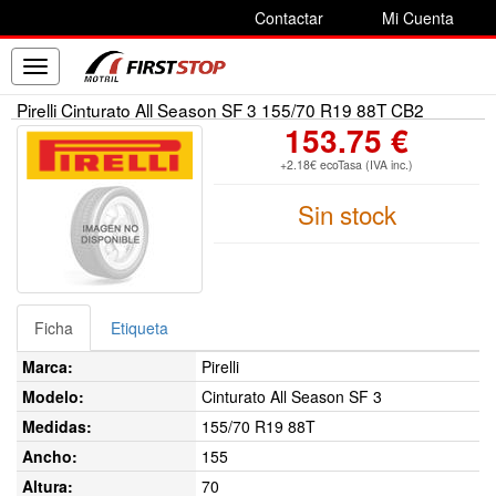
Contactar
Mi Cuenta
Toggle
navigation
Pirelli Cinturato All Season SF 3 155/70 R19 88T CB2
153.75 €
+2.18€ ecoTasa (IVA inc.)
Sin stock
Ficha
Etiqueta
Marca:
Pirelli
Modelo:
Cinturato All Season SF 3
Medidas:
155/70 R19 88T
Ancho:
155
Altura:
70