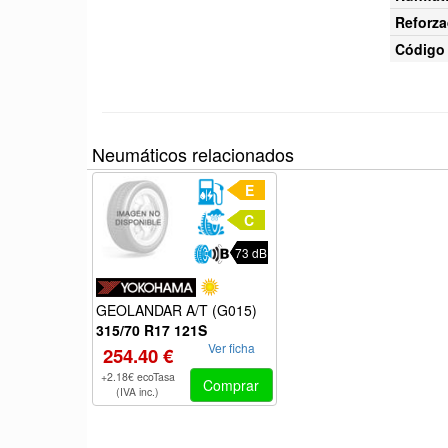
Reforza
Código 
Neumáticos relacionados
E
C
73 dB
GEOLANDAR A/T (G015)
315/70 R17 121S
Ver ficha
254.40 €
+2.18€ ecoTasa
Comprar
(IVA inc.)