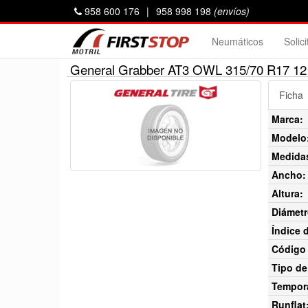
958 600 176
|
958 998 198
(envíos)
Neumáticos
Solic
General Grabber AT3 OWL 315/70 R17 1
Ficha
Marca:
Modelo
Medida
Ancho:
Altura:
Diámetr
Índice 
Código 
Tipo de
Tempor
Runflat