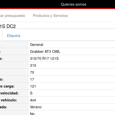
Quienes somos
itar presupuesto
Productos y Servicios
21S DC2
Etiqueta
General
:
Grabber AT3 OWL
s:
315/70 R17 121S
315
70
o:
17
de carga:
121
velocidad:
S
 vehículo:
4x4
ada:
Verano
:
No