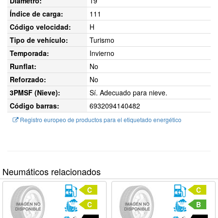
Diámetro:
19
Índice de carga:
111
Código velocidad:
H
Tipo de vehículo:
Turismo
Temporada:
Invierno
Runflat:
No
Reforzado:
No
3PMSF (Nieve):
Sí. Adecuado para nieve.
Código barras:
6932094140482
Registro europeo de productos para el etiquetado energético
Neumáticos relacionados
C
C
C
B