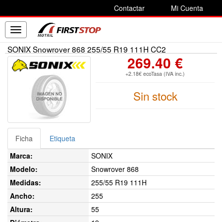
Contactar
Mi Cuenta
Toggle
navigation
SONIX Snowrover 868 255/55 R19 111H CC2
269.40 €
+2.18€ ecoTasa (IVA inc.)
Sin stock
Ficha
Etiqueta
Marca:
SONIX
Modelo:
Snowrover 868
Medidas:
255/55 R19 111H
Ancho:
255
Altura:
55