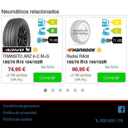
Neumáticos relacionados
C
D
B
C
70 dB
71 dB
Radial RA08
TRANSITO ARZ 6-C M+S
195/70 R15 104/102R
195/70 R15 104/102R
Ver ficha
Ver ficha
90.95 €
74.95 €
+2.18€ ecoTasa
+2.18€ ecoTasa
Comprar
Comprar
(IVA inc.)
(IVA inc.)
Condiciones generales
Política de privacidad
Política de cookies
958 600 176