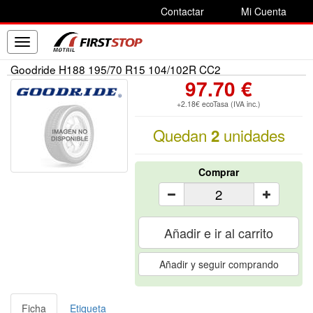
Contactar
Mi Cuenta
Toggle
navigation
Goodride H188 195/70 R15 104/102R CC2
97.70 €
+2.18€ ecoTasa (IVA inc.)
Quedan
unidades
2
Comprar
Añadir e ir al carrito
Añadir y seguir comprando
Ficha
Etiqueta