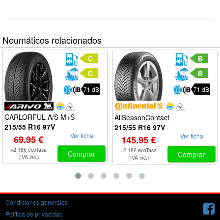
Neumáticos relacionados
C
B
C
B
71 dB
71 dB
CARLORFUL A/S M+S
AllSeasonContact
215/55 R16 97V
215/55 R16 97V
Ver ficha
Ver ficha
69.95 €
145.95 €
+2.18€ ecoTasa
+2.18€ ecoTasa
Comprar
Comprar
(IVA inc.)
(IVA inc.)
Condiciones generales
Política de privacidad