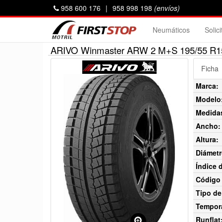
958 600 176
|
958 998 198
(envíos)
Neumáticos
Solic
ARIVO Winmaster ARW 2 M+S 195/55 R1
Ficha
Marca:
Modelo
Medida
Ancho:
Altura:
Diámetr
Índice 
Código 
Tipo de
Tempor
Runflat