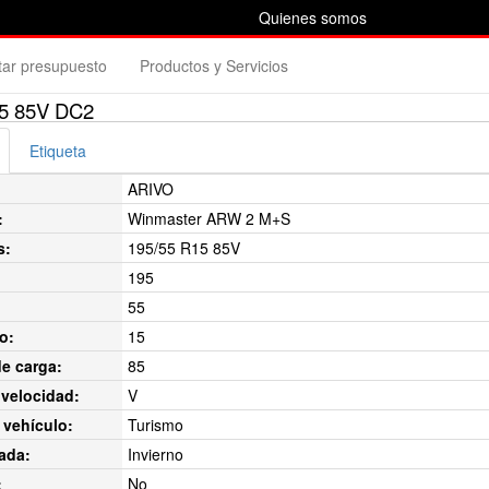
Quienes somos
itar presupuesto
Productos y Servicios
5 85V DC2
Etiqueta
ARIVO
:
Winmaster ARW 2 M+S
s:
195/55 R15 85V
195
55
o:
15
de carga:
85
velocidad:
V
 vehículo:
Turismo
ada:
Invierno
:
No