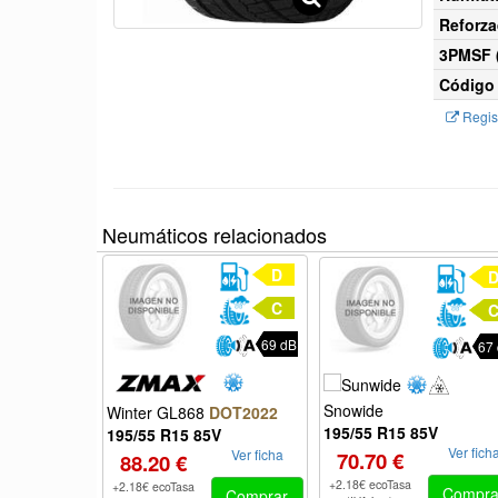
Reforza
3PMSF (
Código 
Regist
Neumáticos relacionados
D
C
69 dB
67
Snowide
Winter GL868
DOT2022
195/55 R15 85V
195/55 R15 85V
Ver fich
Ver ficha
70.70 €
88.20 €
+2.18€ ecoTasa
+2.18€ ecoTasa
Compra
Comprar