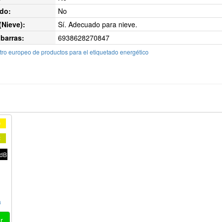
do:
No
Nieve):
Sí. Adecuado para nieve.
barras:
6938628270847
ro europeo de productos para el etiquetado energético
D
C
 dB
a
r