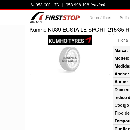
958 600 176
|
958 998 198
(envíos)
Neumáticos
Solic
Kumho KU39 ECSTA LE SPORT 215/35 R
Ficha
Marca:
Modelo
Medida
Ancho:
Altura:
Diámetr
Índice 
Código 
Tipo de
Tempor
Runflat