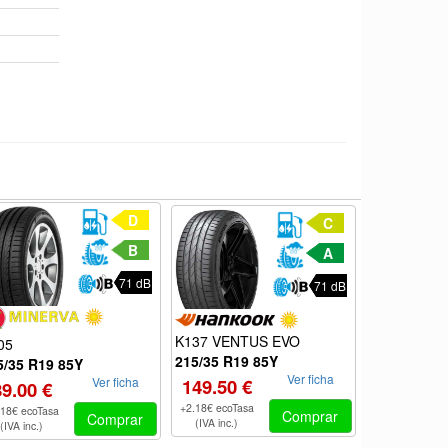
D
C
B
A
71 dB
71 dB
K137 VENTUS EVO
Sport
05
215/35 R19 85Y
215/35 R19
5/35 R19 85Y
Ver ficha
Ver ficha
149.50 €
85.10 €
89.00 €
+2.18€ ecoTasa
+2.18€ ecoTas
.18€ ecoTasa
Comprar
Comprar
(IVA inc.)
(IVA inc.)
(IVA inc.)