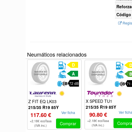
Reforza
Código 
Regist
Neumáticos relacionados
D
A
72 dB
71
X SPEED TU1
Z FIT EQ LK03
215/35 R19 85Y
215/35 R19 85Y
Ver fich
Ver ficha
90.80 €
117.60 €
+2.18€ ecoTasa
+2.18€ ecoTasa
Compra
Comprar
(IVA inc.)
(IVA inc.)