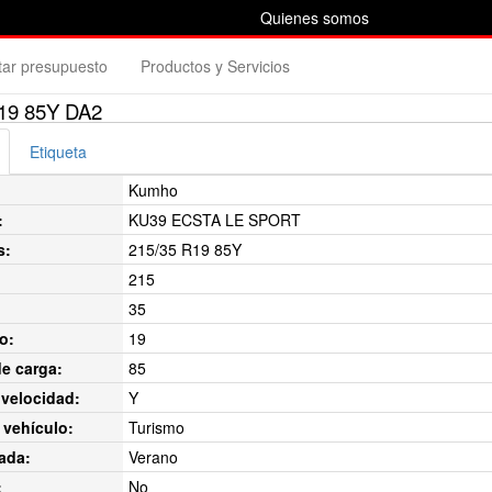
Quienes somos
itar presupuesto
Productos y Servicios
19 85Y DA2
Etiqueta
Kumho
:
KU39 ECSTA LE SPORT
s:
215/35 R19 85Y
215
35
o:
19
de carga:
85
velocidad:
Y
 vehículo:
Turismo
ada:
Verano
:
No