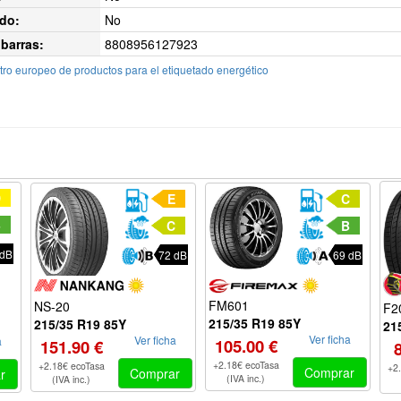
do:
No
barras:
8808956127923
ro europeo de productos para el etiquetado energético
D
E
C
B
C
B
 dB
72 dB
69 dB
FM601
NS-20
F2
215/35 R19 85Y
215/35 R19 85Y
21
Ver ficha
Ver ficha
a
105.00 €
151.90 €
+2.18€ ecoTasa
+2.18€ ecoTasa
+2
Comprar
Comprar
r
(IVA inc.)
(IVA inc.)