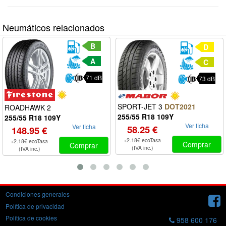
Neumáticos relacionados
B
D
A
C
71 dB
73 dB
SPORT-JET 3
DOT2021
ROADHAWK 2
255/55 R18 109Y
255/55 R18 109Y
Ver ficha
Ver ficha
58.25 €
148.95 €
+2.18€ ecoTasa
+2.18€ ecoTasa
Comprar
Comprar
(IVA inc.)
(IVA inc.)
Condiciones generales
Política de privacidad
Política de cookies
958 600 176