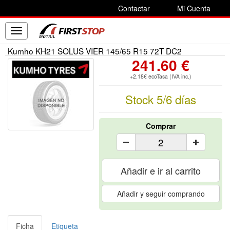
Contactar
Mi Cuenta
Toggle
navigation
Kumho KH21 SOLUS VIER 145/65 R15 72T DC2
241.60 €
+2.18€ ecoTasa (IVA inc.)
Stock 5/6 días
Comprar
Añadir e ir al carrito
Añadir y seguir comprando
Ficha
Etiqueta