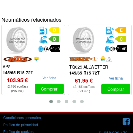
Neumáticos relacionados
D
E
B
C
69 dB
71 dB
AP2
TQ025 ALLWETTER
145/65 R15 72T
145/65 R15 72T
Ver ficha
Ver ficha
103.95 €
61.95 €
+2.18€ ecoTasa
+2.18€ ecoTasa
Comprar
Comprar
(IVA inc.)
(IVA inc.)
Condiciones generales
Política de privacidad
Política de cookies
958 600 176