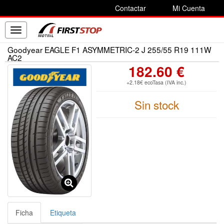
Contactar
Mi Cuenta
Toggle
navigation
Goodyear EAGLE F1 ASYMMETRIC-2 J 255/55 R19 111W
AC2
182.60 €
+2.18€ ecoTasa (IVA inc.)
Sin stock
Ficha
Etiqueta