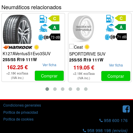
Neumáticos relacionados
C
C
A
A
71 dB
73 dB
K127AVentusS1Evo3SUV
SPORTDRIVE SUV
255/55 R19 111W
255/55 R19 111W
Ver ficha
Ver ficha
162.25 €
119.05 €
+2.18€ ecoTasa
+2.18€ ecoTasa
Comprar
Comprar
(IVA inc.)
(IVA inc.)
Condiciones generales
Política de privacidad
Política de cookies
958 600 176
958 998 198
(envíos)