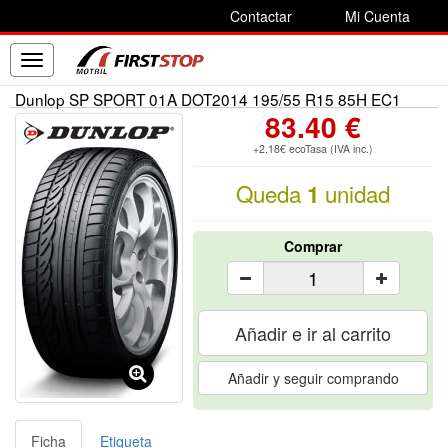
Contactar
Mi Cuenta
Toggle
navigation
Dunlop SP SPORT 01A DOT2014 195/55 R15 85H EC1
83.40 €
+2.18€ ecoTasa (IVA inc.)
Queda
unidad
1
Comprar
Añadir e ir al carrito
Añadir y seguir comprando
Ficha
Etiqueta