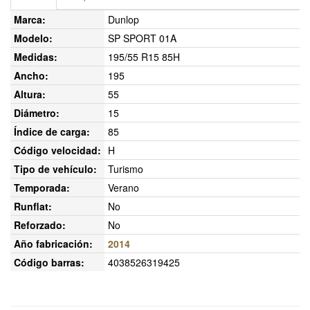
Marca:
Dunlop
Modelo:
SP SPORT 01A
Medidas:
195/55 R15 85H
Ancho:
195
Altura:
55
Diámetro:
15
Índice de carga:
85
Código velocidad:
H
Tipo de vehículo:
Turismo
Temporada:
Verano
Runflat:
No
Reforzado:
No
Año fabricación:
2014
Código barras:
4038526319425