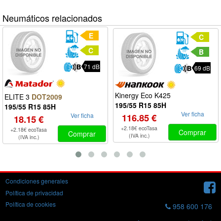
Neumáticos relacionados
E
C
C
B
71 dB
69 dB
Kinergy Eco K425
ELITE 3
DOT2009
195/55 R15 85H
195/55 R15 85H
Ver ficha
Ver ficha
116.85 €
18.15 €
+2.18€ ecoTasa
+2.18€ ecoTasa
Comprar
Comprar
(IVA inc.)
(IVA inc.)
Condiciones generales
Política de privacidad
Política de cookies
958 600 176