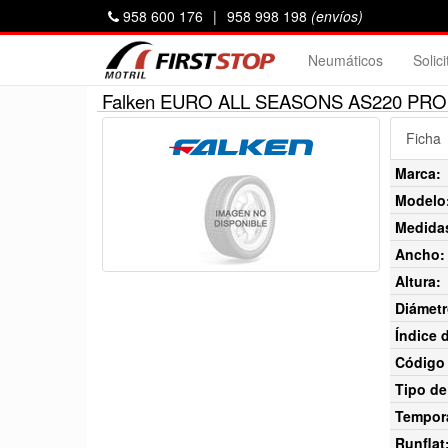
958 600 176
|
958 998 198
(envíos)
Neumáticos
Solic
Falken EURO ALL SEASONS AS220 PRO 
Ficha
Marca:
Modelo
Medida
Ancho:
Altura:
Diámetr
Índice 
Código 
Tipo de
Tempor
Runflat