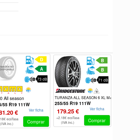
D
B
A
B
73 dB
71 dB
TURANZA ALL SEASON 6 XL M+S
0 All season
Atrezzo 4Seas
255/55 R19 111W
255/55 R19
5/55 R19 111W
Ver ficha
179.25 €
Ver ficha
187.20 €
81.20 €
+2.18€ ecoTasa
+2.18€ ecoTas
.18€ ecoTasa
Comprar
Comprar
(IVA inc.)
(IVA inc.)
(IVA inc.)