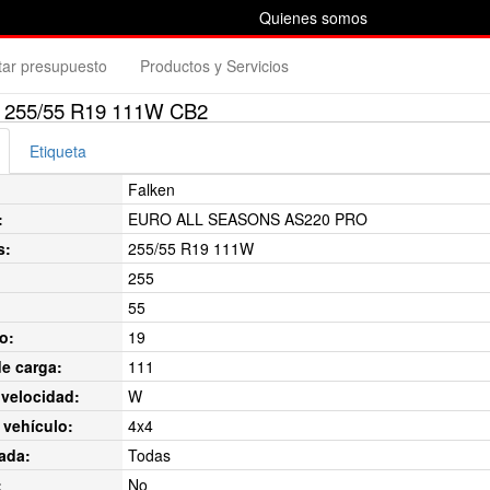
Quienes somos
itar presupuesto
Productos y Servicios
255/55 R19 111W CB2
Etiqueta
Falken
:
EURO ALL SEASONS AS220 PRO
s:
255/55 R19 111W
255
55
o:
19
de carga:
111
velocidad:
W
 vehículo:
4x4
ada:
Todas
:
No