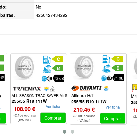
do:
No
barras:
4250427434292
B
C
C
B
B
B
 dB
71 dB
72 dB
Alltoura H/T
ALL SEASON TRAC SAVER M+S
M4
S
255/55 R19 111W
255/55 R19 111W
25
Ver ficha
Ver ficha
a
108.90 €
210.45 €
1
+2.18€ ecoTasa
+2.18€ ecoTasa
+2
Comprar
Comprar
r
(IVA inc.)
(IVA inc.)