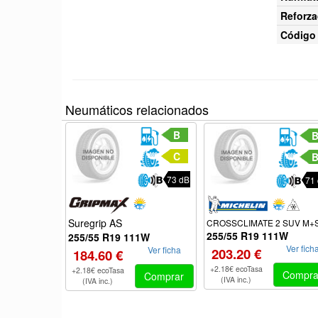
Reforza
Código 
Neumáticos relacionados
B
C
73 dB
71
Suregrip AS
CROSSCLIMATE 2 SUV M+
255/55 R19 111W
255/55 R19 111W
Ver fich
Ver ficha
203.20 €
184.60 €
+2.18€ ecoTasa
+2.18€ ecoTasa
Compra
Comprar
(IVA inc.)
(IVA inc.)