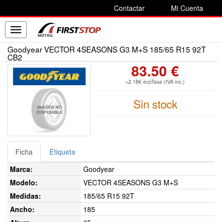
Contactar
Mi Cuenta
Toggle
navigation
Goodyear VECTOR 4SEASONS G3 M+S 185/65 R15 92T
CB2
83.50 €
+2.18€ ecoTasa (IVA inc.)
Sin stock
Ficha
Etiqueta
Marca:
Goodyear
Modelo:
VECTOR 4SEASONS G3 M+S
Medidas:
185/65 R15 92T
Ancho:
185