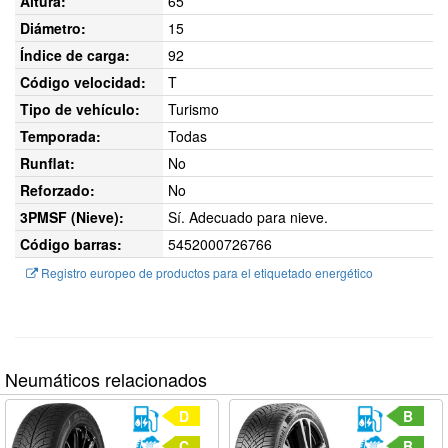
Altura:
65
Diámetro:
15
Índice de carga:
92
Código velocidad:
T
Tipo de vehículo:
Turismo
Temporada:
Todas
Runflat:
No
Reforzado:
No
3PMSF (Nieve):
Sí. Adecuado para nieve.
Código barras:
5452000726766
Registro europeo de productos para el etiquetado energético
Neumáticos relacionados
D
B
C
B