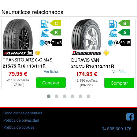
Neumáticos relacionados
C
B
B
A
71 dB
69 dB
TRANSITO ARZ 6-C M+S
DURAVIS VAN
215/75 R16 113/111R
215/75 R16 113/111R
Ver ficha
Ver ficha
79.95 €
174.95 €
+2.18€ ecoTasa
+2.18€ ecoTasa
Comprar
Comprar
(IVA inc.)
(IVA inc.)
Condiciones generales
Política de privacidad
Política de cookies
958 600 176