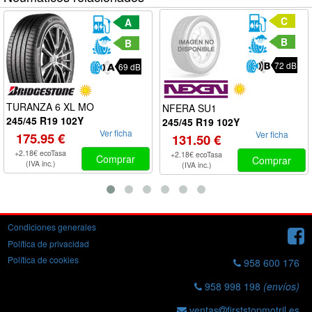
C
A
B
B
72 dB
69 dB
TURANZA 6 XL MO
NFERA SU1
245/45 R19 102Y
245/45 R19 102Y
Ver ficha
Ver ficha
175.95 €
131.50 €
+2.18€ ecoTasa
+2.18€ ecoTasa
Comprar
Comprar
(IVA inc.)
(IVA inc.)
Condiciones generales
Política de privacidad
Política de cookies
958 600 176
958 998 198
(envíos)
ventas
firststopmotril.es