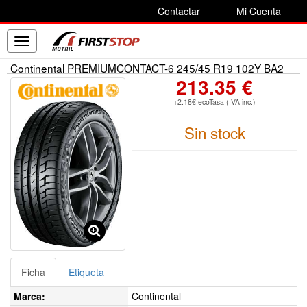
Contactar
Mi Cuenta
Toggle
navigation
Continental PREMIUMCONTACT-6 245/45 R19 102Y BA2
213.35 €
+2.18€ ecoTasa (IVA inc.)
Sin stock
Ficha
Etiqueta
Marca:
Continental