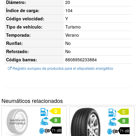
Diámetro:
20
Índice de carga:
104
Código velocidad:
Y
Tipo de vehículo:
Turismo
Temporada:
Verano
Runflat:
No
Reforzado:
No
Código barras:
8808956233884
Registro europeo de productos para el etiquetado energético
Neumáticos relacionados
D
C
B
B
71 dB
71 dB