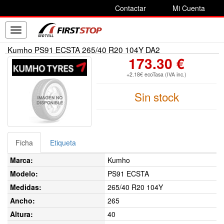
Contactar
Mi Cuenta
Toggle
navigation
Kumho PS91 ECSTA 265/40 R20 104Y DA2
173.30 €
+2.18€ ecoTasa (IVA inc.)
Sin stock
Ficha
Etiqueta
Marca:
Kumho
Modelo:
PS91 ECSTA
Medidas:
265/40 R20 104Y
Ancho:
265
Altura:
40