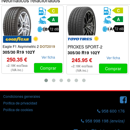
Neumáticos relacionados
C
C
A
A
72 dB
72 dB
Eagle F1 Asymmetric 2
PROXES SPORT-2
DOT2019
305/30 R19 102Y
305/30 R19 102Y
Ver ficha
Ver ficha
250.35 €
245.95 €
+2.18€ ecoTasa
+2.18€ ecoTasa
Comprar
Comprar
(IVA inc.)
(IVA inc.)
Condiciones generales
Política de privacidad
Política de cookies
958 600 176
958 998 198
(envíos)