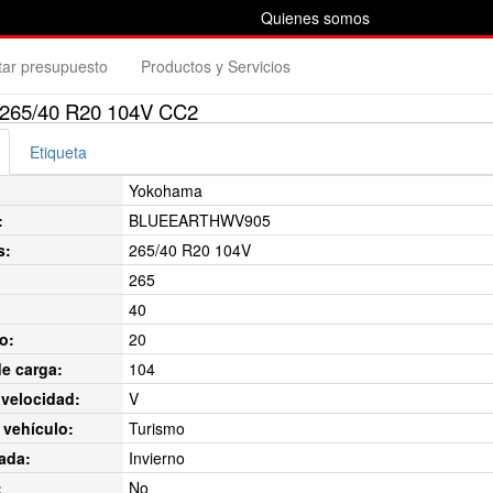
Quienes somos
itar presupuesto
Productos y Servicios
65/40 R20 104V CC2
Etiqueta
Yokohama
:
BLUEEARTHWV905
s:
265/40 R20 104V
265
40
o:
20
de carga:
104
velocidad:
V
 vehículo:
Turismo
ada:
Invierno
:
No