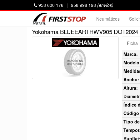
958 600 176
|
958 998 198
(envíos)
Neumáticos
Solic
Yokohama BLUEEARTHWV905 DOT2024 2
Ficha
Marca:
Modelo
Medida
Ancho:
Altura:
Diámetr
Índice 
Código 
Tipo de
Tempor
Runflat