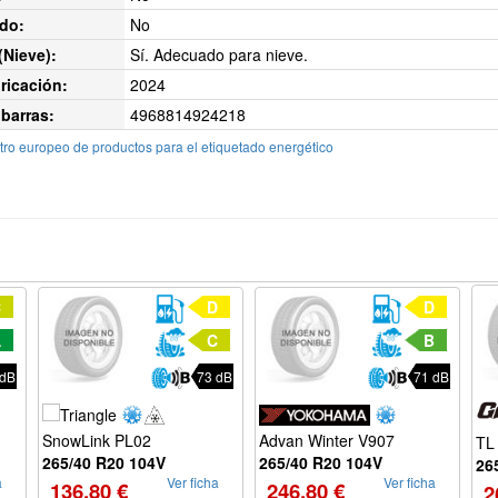
do:
No
Nieve):
Sí. Adecuado para nieve.
ricación:
2024
barras:
4968814924218
ro europeo de productos para el etiquetado energético
C
D
D
A
C
B
 dB
73 dB
71 dB
Advan Winter V907
SnowLink PL02
TL
265/40 R20 104V
265/40 R20 104V
26
a
Ver ficha
Ver ficha
246.80 €
136.80 €
2