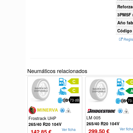
Reforza
3PMSF (
Año fab
Código 
Regist
Neumáticos relacionados
C
C
73 dB
73
LM 005
Frostrack UHP
265/40 R20 104V
265/40 R20 104V
Ver fich
Ver ficha
299.50 €
142.85 €