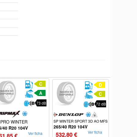
C
D
A
C
73 dB
72 dB
SP WINTER SPORT 3D AO MFS
 PRO WINTER
SNOWPROX
265/40 R20 104V
5/40 R20 104V
265/40 R20
Ver ficha
532.80 €
Ver ficha
61.85 €
234.35 €