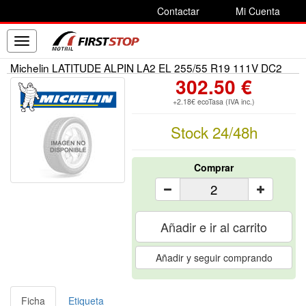
Contactar
Mi Cuenta
Toggle
navigation
Michelin LATITUDE ALPIN LA2 EL 255/55 R19 111V DC2
302.50 €
+2.18€ ecoTasa (IVA inc.)
Stock 24/48h
Comprar
Añadir e ir al carrito
Añadir y seguir comprando
Ficha
Etiqueta