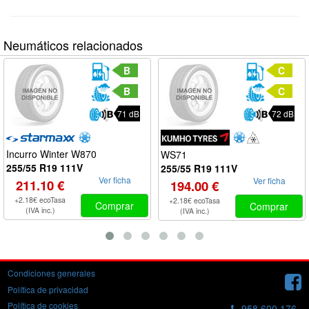
Neumáticos relacionados
B
C
B
C
71 dB
72 dB
Incurro Winter W870
WS71
255/55 R19 111V
255/55 R19 111V
Ver ficha
Ver ficha
211.10 €
194.00 €
+2.18€ ecoTasa
+2.18€ ecoTasa
Comprar
Comprar
(IVA inc.)
(IVA inc.)
Condiciones generales
Política de privacidad
Política de cookies
958 600 176