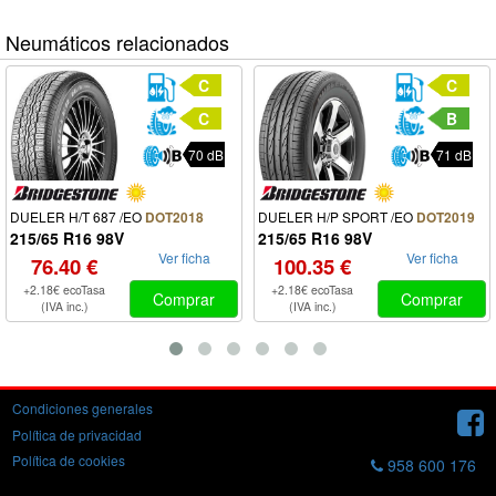
Neumáticos relacionados
C
C
C
B
70 dB
71 dB
DUELER H/T 687 /EO
DUELER H/P SPORT /EO
DOT2018
DOT2019
215/65 R16 98V
215/65 R16 98V
Ver ficha
Ver ficha
76.40 €
100.35 €
+2.18€ ecoTasa
+2.18€ ecoTasa
Comprar
Comprar
(IVA inc.)
(IVA inc.)
Condiciones generales
Política de privacidad
Política de cookies
958 600 176