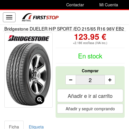
Contactar
Mi Cuenta
Toggle
navigation
Bridgestone DUELER H/P SPORT /EO 215/65 R16 98V EB2
123.95 €
+2.18€ ecoTasa (IVA inc.)
En stock
Comprar
Añadir e ir al carrito
Añadir y seguir comprando
Ficha
Etiqueta