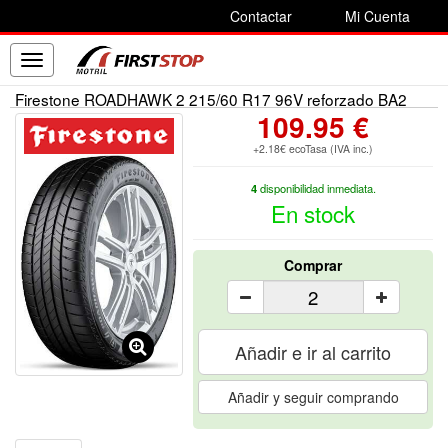
Contactar
Mi Cuenta
Toggle
navigation
Firestone ROADHAWK 2 215/60 R17 96V reforzado BA2
109.95 €
+2.18€ ecoTasa (IVA inc.)
4
disponibilidad inmediata.
En stock
Comprar
Añadir e ir al carrito
Añadir y seguir comprando