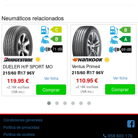
Neumáticos relacionados
C
B
B
A
71 dB
69 dB
Ventus Prime4
DUELER H/P SPORT MO
215/60 R17 96V
215/60 R17 96V
Ver ficha
Ver ficha
110.95 €
119.95 €
+2.18€ ecoTasa
+2.18€ ecoTasa
Comprar
Comprar
(IVA inc.)
(IVA inc.)
Condiciones generales
Política de privacidad
Política de cookies
958 600 176