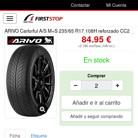
Contactar
Mi Cuenta
Toggle
navigation
ARIVO Carlorful A/S M+S 235/65 R17 108H reforzado CC2
84.95 €
+2.18€ ecoTasa (IVA inc.)
En stock
Comprar
Añadir e ir al carrito
Añadir y seguir comprando
Ficha
Etiqueta