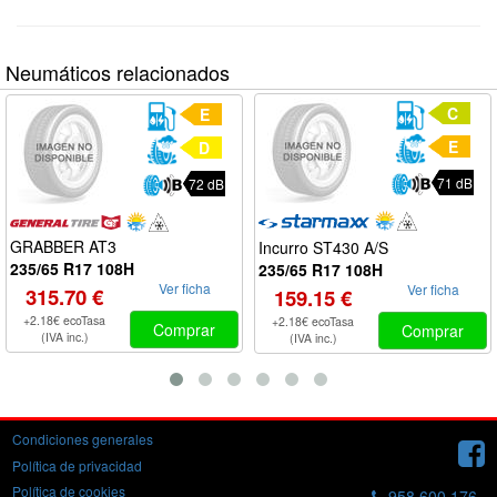
Neumáticos relacionados
C
E
E
D
71 dB
72 dB
GRABBER AT3
Incurro ST430 A/S
235/65 R17 108H
235/65 R17 108H
Ver ficha
Ver ficha
315.70 €
159.15 €
+2.18€ ecoTasa
+2.18€ ecoTasa
Comprar
Comprar
(IVA inc.)
(IVA inc.)
Condiciones generales
Política de privacidad
Política de cookies
958 600 176