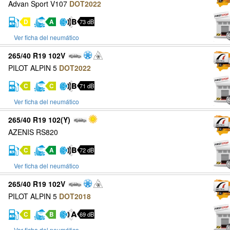
Advan Sport V107
DOT2022
D
A
73 dB
Ver ficha del neumático
265/40 R19 102V
PILOT ALPIN 5
DOT2022
C
C
71 dB
Ver ficha del neumático
265/40 R19 102(Y)
AZENIS RS820
C
A
72 dB
Ver ficha del neumático
265/40 R19 102V
PILOT ALPIN 5
DOT2018
C
B
69 dB
Ver ficha del neumático