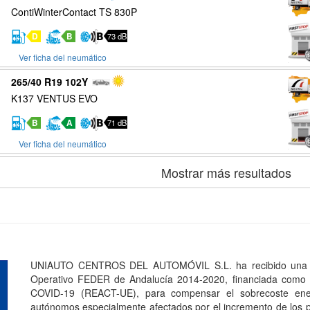
ContiWinterContact TS 830P
D
B
73 dB
Ver ficha del neumático
265/40 R19 102Y
K137 VENTUS EVO
B
A
71 dB
Ver ficha del neumático
Mostrar más resultados
UNIAUTO CENTROS DEL AUTOMÓVIL S.L. ha recibido una a
Operativo FEDER de Andalucía 2014-2020, financiada como p
COVID-19 (REACT-UE), para compensar el sobrecoste ener
autónomos especialmente afectados por el incremento de los pr