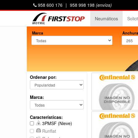
958 600 176
|
958 998 198
(envíos)
Neumáticos
Solic
Marca
Anchura
Ordenar por:
Marca:
Características:
3PMSF (Nieve)
Runflat