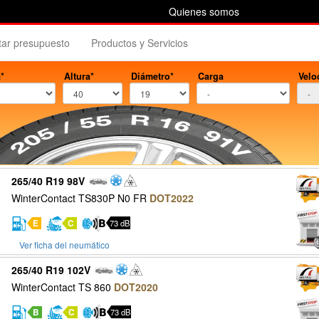
Quienes somos
itar presupuesto
Productos y Servicios
*
Altura*
Diámetro*
Carga
Velo
265/40 R19 98V
WinterContact TS830P N0 FR
DOT2022
E
C
73 dB
Ver ficha del neumático
265/40 R19 102V
WinterContact TS 860
DOT2020
B
C
73 dB