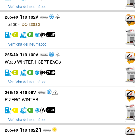
Ver ficha del neumático
265/40 R19 102V
TS830P
DOT2023
C
B
73 dB
Ver ficha del neumático
265/40 R19 102V
W330 WINTER I*CEPT EVO3
C
B
73 dB
Ver ficha del neumático
265/40 R19 98V
P ZERO WINTER
D
B
70 dB
Ver ficha del neumático
265/40 R19 102ZR