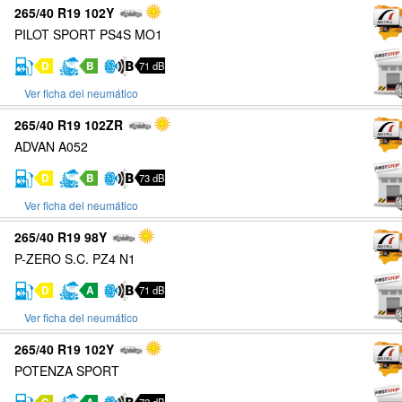
265/40 R19 102Y
PILOT SPORT PS4S MO1
D
B
71 dB
Ver ficha del neumático
265/40 R19 102ZR
ADVAN A052
D
B
73 dB
Ver ficha del neumático
265/40 R19 98Y
P-ZERO S.C. PZ4 N1
D
A
71 dB
Ver ficha del neumático
265/40 R19 102Y
POTENZA SPORT