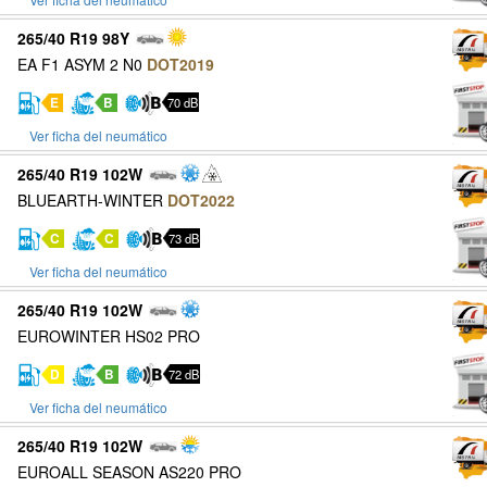
265/40 R19 98Y
EA F1 ASYM 2 N0
DOT2019
E
B
70 dB
Ver ficha del neumático
265/40 R19 102W
BLUEARTH-WINTER
DOT2022
C
C
73 dB
Ver ficha del neumático
265/40 R19 102W
EUROWINTER HS02 PRO
D
B
72 dB
Ver ficha del neumático
265/40 R19 102W
EUROALL SEASON AS220 PRO