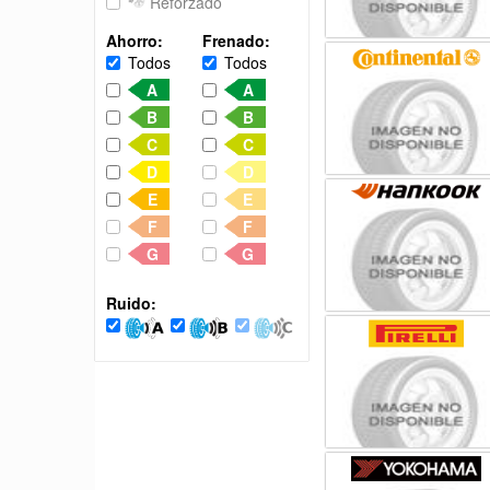
Reforzado
Ahorro:
Frenado:
Todos
Todos
A
A
B
B
C
C
D
D
E
E
F
F
G
G
Ruido: