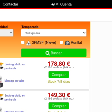
Contactar
Mi Cuenta
cidad
Temporada
3PMSF
(Nieve)
Runflat
Buscar
178.80 €
Envío gratuito en
+2.18€ ecoTasa (IVA inc.)
peninsula
Comprar
Montaje en taller
Stock 7/8 días
149.30 €
Envío gratuito en
+2.18€ ecoTasa (IVA inc.)
peninsula
Comprar
Montaje en taller