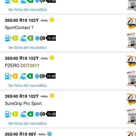
C
A
72 dB
Ver ficha del neumático
265/40 R19 102Y
SportContact 7
C
B
73 dB
Ver ficha del neumático
265/40 R19 102Y
PZERO
DOT2017
E
A
73 dB
Ver ficha del neumático
265/40 R19 102Y
SureGrip Pro Sport
C
A
73 dB
Ver ficha del neumático
265/40 R19 98V