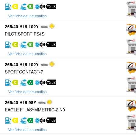
D
B
72 dB
Ver ficha del neumático
265/40 R19 102Y
PILOT SPORT PS4S
C
B
71 dB
Ver ficha del neumático
265/40 R19 102Y
SPORTCONTACT-7
C
A
72 dB
Ver ficha del neumático
265/40 R19 98Y
EAGLE F1 ASYMMETRIC-2 N0
D
A
71 dB
Ver ficha del neumático