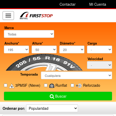
Contactar
Mi Cuenta
Toggle
navigation
Marca
Anchura*
Altura*
Diámetro*
Carga
Velocidad
Temporada
3PMSF
(Nieve)
Runflat
Reforzado
Buscar
Ordenar por: