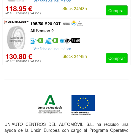
Ver ficha del neumático
118.95 €
Stock 24/48h
Comprar
+2.18€ ecoTasa (IVA inc.)
195/50 R20 93T
All Season 2
B
B
71 dB
Ver ficha del neumático
130.80 €
Stock 24/48h
Comprar
+2.18€ ecoTasa (IVA inc.)
UNIAUTO CENTROS DEL AUTOMÓVIL S.L. ha recibido una
ayuda de la Unión Europea con cargo al Programa Operativo