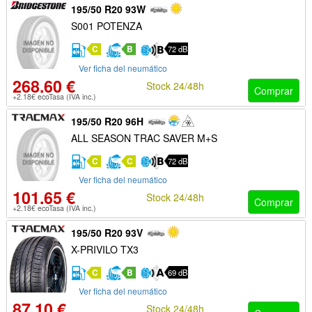
195/50 R20 93W
S001 POTENZA
C
B
72 dB
Ver ficha del neumático
268.60 €
Stock 24/48h
Comprar
+2.18€ ecoTasa (IVA inc.)
195/50 R20 96H
ALL SEASON TRAC SAVER M+S
C
C
72 dB
Ver ficha del neumático
101.65 €
Stock 24/48h
Comprar
+2.18€ ecoTasa (IVA inc.)
195/50 R20 93V
X-PRIVILO TX3
C
B
69 dB
Ver ficha del neumático
87.10 €
Stock 24/48h