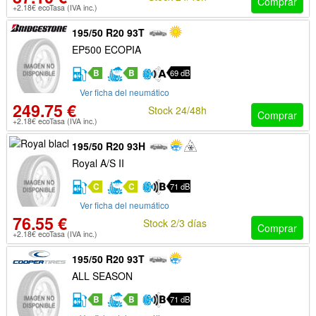
Comprar
+2.18€ ecoTasa (IVA inc.)
195/50 R20 93T
EP500 ECOPIA
B
B
69 dB
Ver ficha del neumático
249.75 €
Stock 24/48h
Comprar
+2.18€ ecoTasa (IVA inc.)
195/50 R20 93H
Royal A/S II
C
C
71 dB
Ver ficha del neumático
76.55 €
Stock 2/3 días
Comprar
+2.18€ ecoTasa (IVA inc.)
195/50 R20 93T
ALL SEASON
B
B
71 dB