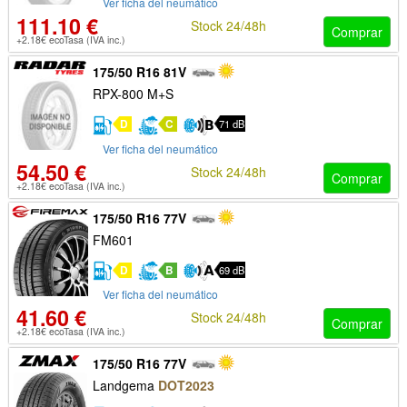
Ver ficha del neumático
111.10 €
Stock 24/48h
Comprar
+2.18€ ecoTasa (IVA inc.)
175/50 R16 81V
RPX-800 M+S
D
C
71 dB
Ver ficha del neumático
54.50 €
Stock 24/48h
Comprar
+2.18€ ecoTasa (IVA inc.)
175/50 R16 77V
FM601
D
B
69 dB
Ver ficha del neumático
41.60 €
Stock 24/48h
Comprar
+2.18€ ecoTasa (IVA inc.)
175/50 R16 77V
Landgema
DOT2023