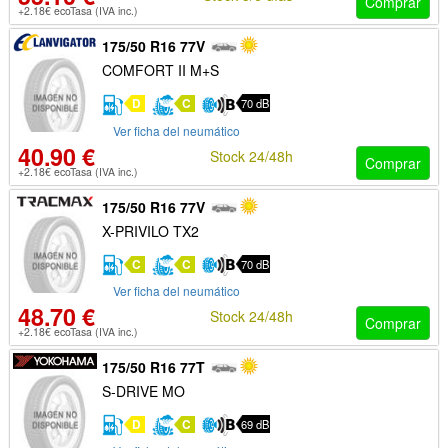
Comprar
+2.18€ ecoTasa (IVA inc.)
175/50 R16 77V
COMFORT II M+S
D
C
70 dB
Ver ficha del neumático
40.90 €
Stock 24/48h
Comprar
+2.18€ ecoTasa (IVA inc.)
175/50 R16 77V
X-PRIVILO TX2
C
C
70 dB
Ver ficha del neumático
48.70 €
Stock 24/48h
Comprar
+2.18€ ecoTasa (IVA inc.)
175/50 R16 77T
S-DRIVE MO
D
C
69 dB