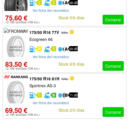
C
C
68 dB
Ver ficha del neumático
75.60 €
Stock 5/6 días
Comprar
+2.18€ ecoTasa (IVA inc.)
175/50 R16 77V
Ecogreen 66
D
C
69 dB
Ver ficha del neumático
83.50 €
Stock 8/9 días
Comprar
+2.18€ ecoTasa (IVA inc.)
175/50 R16 81H
Sportnex AS-3
C
B
71 dB
Ver ficha del neumático
69.50 €
Stock 2/3 días
Comprar
+2.18€ ecoTasa (IVA inc.)