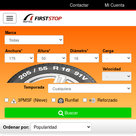
Contactar
Mi Cuenta
Toggle
navigation
Marca
Anchura*
Altura*
Diámetro*
Carga
Velocidad
Temporada
3PMSF
(Nieve)
Runflat
Reforzado
Buscar
Ordenar por: