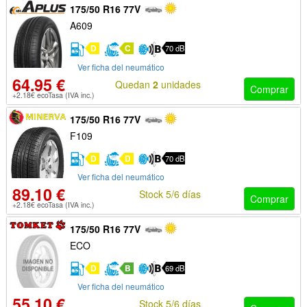
175/50 R16 77V
A609
D
C
70 dB
Ver ficha del neumático
64.95 €
Quedan
2
unidades
Comprar
+2.18€ ecoTasa (IVA inc.)
175/50 R16 77V
F109
D
D
70 dB
Ver ficha del neumático
89.10 €
Stock 5/6 días
Comprar
+2.18€ ecoTasa (IVA inc.)
175/50 R16 77V
ECO
D
B
69 dB
Ver ficha del neumático
55.10 €
Stock 5/6 días